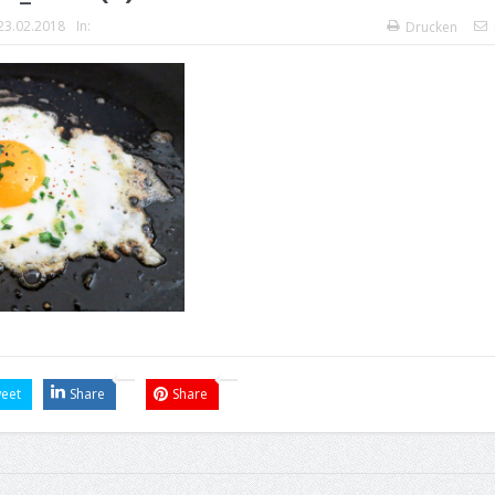
23.02.2018
In:
Drucken
eet
Share
Share