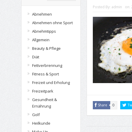
Posted By:
admin
on:
Abnehmen
Abnehmen ohne Sport
Abnehmtipps
Allgemein
Beauty & Pflege
Diät
Fettverbrennung
Fitness & Sport
Freizeit und Erholung
Freizeitpark
Gesundheit &
Share
0
Tw
Ernährung
Golf
Heilkunde
Make Up