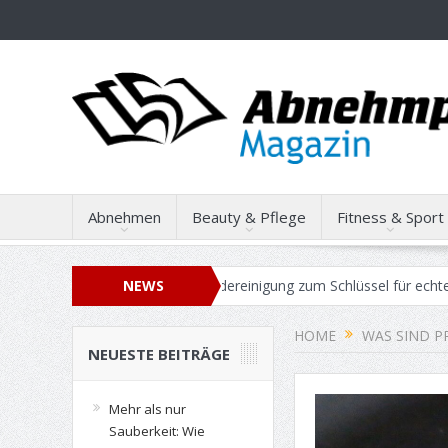
Abnehmen
Beauty & Pflege
Fitness & Sport
ie professionelle Gebäudereinigung zum Schlüssel für echte Work-Life
NEWS
uf: Wie Sie den maximalen Verkaufspreis für Ihren Gebrauchtwagen er
HOME
WAS SIND P
NEUESTE BEITRÄGE
Mehr als nur
Sauberkeit: Wie