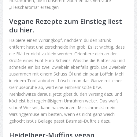
Röstaromen, die in unserem Gaumen das vertraute
„Fleischaroma“ erzeugen.
Vegane Rezepte zum Einstieg liest
du hier.
Halbiere einen Wirsingkopf, nachdem du den Strunk
entfernt hast und zerschneide ihn grob. Es ist wichtig, dass
die Blätter nicht zu klein werden. Orientiere dich an der
Größe eines Fünf-Euro-Scheins. Wasche die Blätter ab und
schneide ein bis zwei Zwiebeln ebenfalls grob. Die Zwiebeln
zusammen mit einem Schuss Öl und ein paar Löffeln Mehl
in einem Topf anbraten. Löscht man das Ganze mit einer
Gemüsebrühe ab, wird eine Einbrennsoße bzw.
Mehlschwitze daraus. Jetzt gibst du den Wirsing dazu und
köchelst bei regelmäßigem Umrühren weiter. Das war’s
schon! Wer will, kann nachwürzen. Mir schmeckt mein
Wirsinggemüse am besten, wenn es nicht ganz weich
gekocht istAls Beilage passt Basmati-Duftreis dazu.
Heidelbeer-Muffins vegan