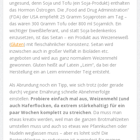
ungesund, denn Soja und Tofu (ein Soja-Produkt) enthalten
das Hormon Östrogen. Die ‚Food and Drug Administration“
(FDA) der USA empfiehlt 25 Gramm Sojaprotein am Tag –
das wären 300 Gramm Tofu oder 800 ml Sojamilch. Ein
wichtiger Eiweißlieferant, und statt Soja bedenkenlos
einzusetzen, ist das Seitan – ein Produkt aus Weizeneiweiß
(
Gluten
) mit fleischähnlicher Konsistenz. Seitan wird
inzwischen auch in großer Vielfalt in Bioläden etc.
angeboten und wird aus ganz normalem Weizenmehl
gewonnen. Gluten heißt auf Latein „Leim“, da bei der
Herstellung ein an Leim erinnernder Teig entsteht.
Als Abrundung noch ein Tipp, wie sich trotz (oder gerade
durch) vegane Ernährung schnelle Abnehmerfolge
einstellen.
Probiere einfach mal aus, Weizenmehl (und
auch Haferflocken, da extrem stärkehaltig) für ein
paar Wochen komplett zu streichen
. Da muss man
etwas kreativ werden, weil man die ganzen Brotmahlzeiten
umstellen muss und auch so etwas wie Pfannkuchen oder
Nudeln weglassen muss – aber es lohnt sich! Die
Brotmahlzeiten zu reduzieren ist zumindest für meinen