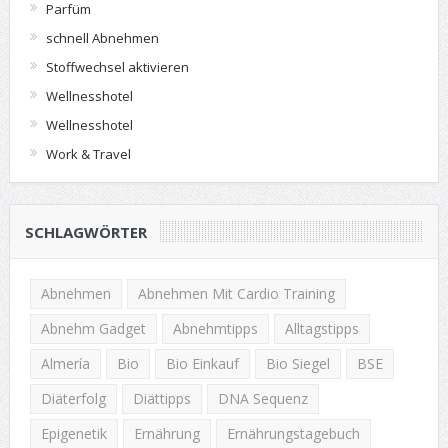
Parfüm
schnell Abnehmen
Stoffwechsel aktivieren
Wellnesshotel
Wellnesshotel
Work & Travel
SCHLAGWÖRTER
Abnehmen
Abnehmen Mit Cardio Training
Abnehm Gadget
Abnehmtipps
Alltagstipps
Almería
Bio
Bio Einkauf
Bio Siegel
BSE
Diäterfolg
Diättipps
DNA Sequenz
Epigenetik
Ernährung
Ernährungstagebuch