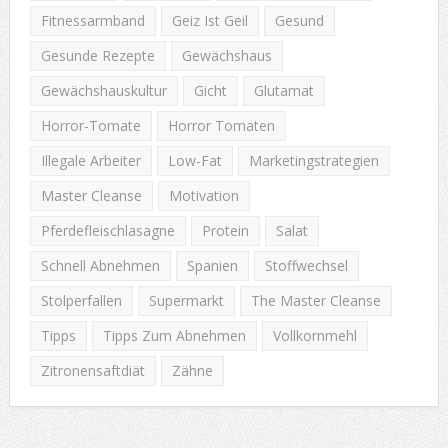
Fitnessarmband
Geiz Ist Geil
Gesund
Gesunde Rezepte
Gewächshaus
Gewächshauskultur
Gicht
Glutamat
Horror-Tomate
Horror Tomaten
Illegale Arbeiter
Low-Fat
Marketingstrategien
Master Cleanse
Motivation
Pferdefleischlasagne
Protein
Salat
Schnell Abnehmen
Spanien
Stoffwechsel
Stolperfallen
Supermarkt
The Master Cleanse
Tipps
Tipps Zum Abnehmen
Vollkornmehl
Zitronensaftdiät
Zähne