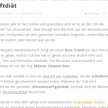
ftdiät
31.01.2014
In:
Abnehmen
,
Diät
Drucken
uen Jahr ist fast vorbei und spätestens jetzt ist es an der Zeit die
 die Tat umzusetzen. Zwar besagt eine Weisheit aus der Motivationsl
 von 24 Stunden mit dem geplanten Vorhaben beginnen, andernfalls 
ie starten, aber besser spät als nie.
Neujahrs-Abnehmwunsch sorgt ein neuer
Diät-Trend
aus den USA f
 es getan, Ashton Cutcher hat es getan und viele andere VIPs und
 Film und Fernsehen ebenfalls. Die Resultate sind erstaunlich und
Rede ist von der sog.
Master Cleanse Diät
.
nse Diät handelt es sich um
eine Art von Fastenkur,
bei der
Schadsto
em Körper geschwemmt werden sollen. Während der Diät wird
rt als ein spezielles
Zitronensaftgetränk
. Deshalb wird die Maste
ls
Zitronensaftdiät
bezeichnet.
t wurde in den 40er Jahren vom amerikanischen
Heilpraktiker Stanley
ich als Therapie gegen Magengeschwüre entwickelt. Allerdings sollte 