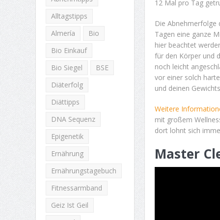
12 Mal pro Tag getr
Alltagstipps
Die Abnehmerfolge de
Almería
Bio
Tagen eine ganze Men
hier beachtet werde
Bio Einkauf
für den Körper und d
noch leicht angesch
Bio Siegel
BSE
vor einer solch hart
Diäterfolg
und deinen Gewichts
Diättipps
Weitere Informatione
DNA Sequenz
mit großem Wellness
dort lohnt sich imme
Epigenetik
Master
C
l
Ernährung
Ernährungstagebuch
Fitnessarmband
Geiz Ist Geil