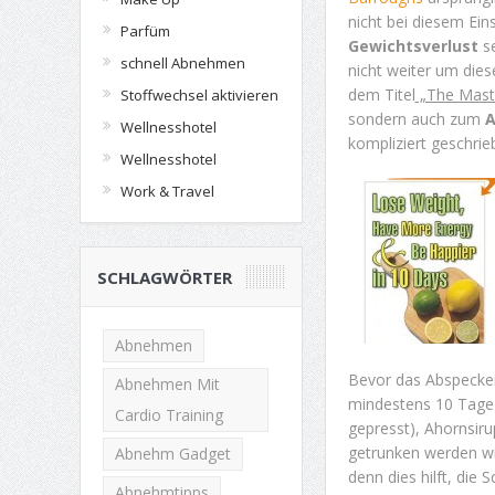
nicht bei diesem Ein
Parfüm
Gewichtsverlust
se
schnell Abnehmen
nicht weiter um dies
dem Titel
„The Maste
Stoffwechsel aktivieren
sondern auch zum
Wellnesshotel
kompliziert geschrie
Wellnesshotel
Work & Travel
SCHLAGWÖRTER
Abnehmen
Bevor das Abspecken
Abnehmen Mit
mindestens 10 Tage 
Cardio Training
gepresst), Ahornsir
getrunken werden wi
Abnehm Gadget
denn dies hilft, die
Abnehmtipps