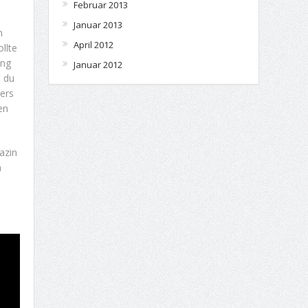
Februar 2013
Januar 2013
n
April 2012
llte
ung
Januar 2012
t du
ers
en
azin
h