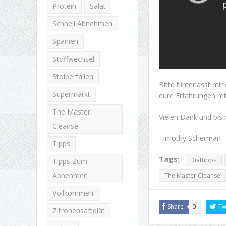
Protein
Salat
Schnell Abnehmen
Spanien
Stoffwechsel
Stolperfallen
Bitte hinterlasst mi
Supermarkt
eure Erfahrungen mi
The Master
Vielen Dank und bis 
Cleanse
Timothy Scherman
Tipps
Tags:
Diättipps
Tipps Zum
Abnehmen
The Master Cleanse
Vollkornmehl
Share
0
Tw
Zitronensaftdiät