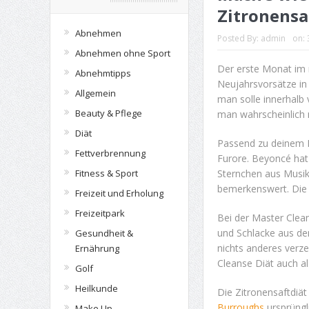
Zitronensa
Abnehmen
Posted By:
admin
on:
Abnehmen ohne Sport
Der erste Monat im ne
Abnehmtipps
Neujahrsvorsätze in
Allgemein
man solle innerhalb
Beauty & Pflege
man wahrscheinlich n
Diät
Passend zu deinem 
Fettverbrennung
Furore. Beyoncé hat
Sternchen aus Musik,
Fitness & Sport
bemerkenswert. Die 
Freizeit und Erholung
Freizeitpark
Bei der Master Clea
und Schlacke aus d
Gesundheit &
nichts anderes verzeh
Ernährung
Cleanse Diät auch a
Golf
Heilkunde
Die Zitronensaftdiä
Burroughs
ursprüngl
Make Up