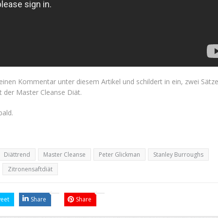
r einen Kommentar unter diesem Artikel und schildert in ein, zwei Sätz
t der Master Cleanse Diät.
bald.
Diättrend
Master Cleanse
Peter Glickman
Stanley Burroughs
Zitronensaftdiät
eet
Share
Share