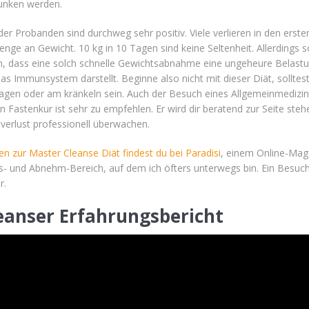
unken werden.
r Probanden sind durchweg sehr positiv. Viele verlieren in den erste
ge an Gewicht. 10 kg in 10 Tagen sind keine Seltenheit. Allerdings so
n, dass eine solch schnelle Gewichtsabnahme eine ungeheure Belast
as Immunsystem darstellt. Beginne also nicht mit dieser Diät, solltes
lagen oder am kränkeln sein. Auch der Besuch eines Allgemeinmedizin
en Fastenkur ist sehr zu empfehlen. Er wird dir beratend zur Seite steh
verlust professionell überwachen.
n zur Master Cleanse Diät findest du bei Paradisi
, einem Online-Mag
- und Abnehm-Bereich, auf dem ich öfters unterwegs bin. Ein Besuc
r.
eanser
E
rfahrungsbericht