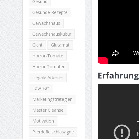
Gesund
Gesunde Rezepte
Gewächshaus
Gewächshauskultur
Gicht
Glutamat
Horror-Tomate
Horror Tomaten
Erfahrung
Illegale Arbeiter
Low-Fat
Marketingstrategien
Master Cleanse
Motivation
Pferdefleischlasagne