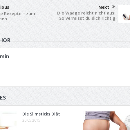
ious
Next
Die Waage reicht nicht aus!
e Rezepte – zum
So vermisst du dich richtig
men
HOR
min
ES
Die Slimsticks Diät
20.05.2015