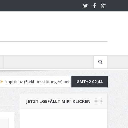
 (Erektionsstörungen) bei Männern ab 60
GMT+2 02:44
Dein Haar in 6 einfache
JETZT „GEFÄLLT MIR“ KLICKEN