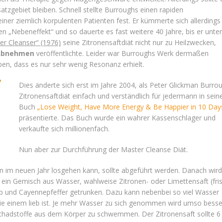
satzgebiet bleiben. Schnell stellte Burroughs einen rapiden
iner ziemlich korpulenten Patienten fest. Er kümmerte sich allerdings 
en „Nebeneffekt“ und so dauerte es fast weitere 40 Jahre, bis er unter
r Cleanser“ (1976)
seine Zitronensaftdiät nicht nur zu Heilzwecken,
Abnehmen
veröffentlichte. Leider war Burroughs Werk dermaßen
ben, dass es nur sehr wenig Resonanz erhielt.
Dies änderte sich erst im Jahre 2004, als Peter Glickman Burro
Zitronensaftdiät einfach und verständlich für jedermann in sei
Buch
„Lose Weight, Have More Energy & Be Happier in 10 Day
präsentierte. Das Buch wurde ein wahrer Kassenschlager und
verkaufte sich millionenfach.
Nun aber zur Durchführung der Master Cleanse Diät.
 im neuen Jahr losgehen kann, sollte abgeführt werden. Danach wird
ein Gemisch aus Wasser, wahlweise Zitronen- oder Limettensaft (fri
up und Cayennepfeffer getrunken. Dazu kann nebenbei so viel Wasser
e einem lieb ist. Je mehr Wasser zu sich genommen wird umso besse
 Schadstoffe aus dem Körper zu schwemmen. Der Zitronensaft sollte 6 