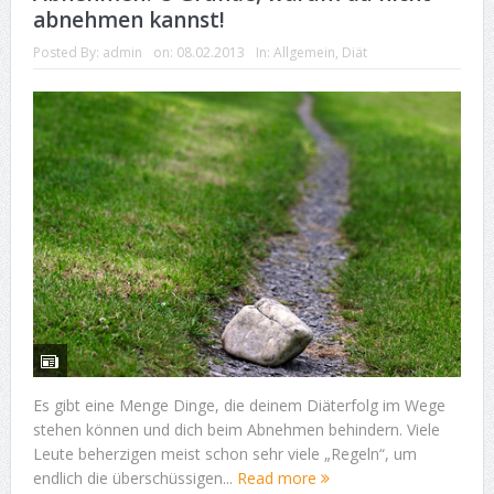
abnehmen kannst!
Posted By:
admin
on:
08.02.2013
In:
Allgemein
,
Diät
Es gibt eine Menge Dinge, die deinem Diäterfolg im Wege
stehen können und dich beim Abnehmen behindern. Viele
Leute beherzigen meist schon sehr viele „Regeln“, um
endlich die überschüssigen...
Read more