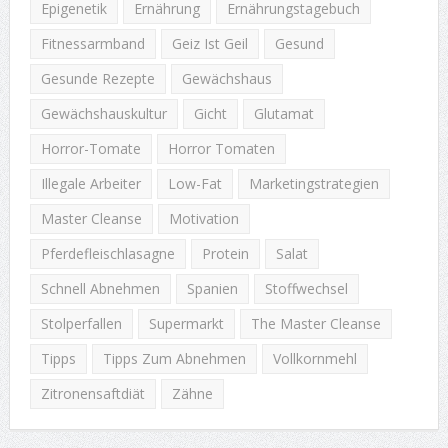
Epigenetik
Ernährung
Ernährungstagebuch
Fitnessarmband
Geiz Ist Geil
Gesund
Gesunde Rezepte
Gewächshaus
Gewächshauskultur
Gicht
Glutamat
Horror-Tomate
Horror Tomaten
Illegale Arbeiter
Low-Fat
Marketingstrategien
Master Cleanse
Motivation
Pferdefleischlasagne
Protein
Salat
Schnell Abnehmen
Spanien
Stoffwechsel
Stolperfallen
Supermarkt
The Master Cleanse
Tipps
Tipps Zum Abnehmen
Vollkornmehl
Zitronensaftdiät
Zähne