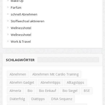
Make Up
Parfüm
schnell Abnehmen
Stoffwechsel aktivieren
Wellnesshotel
Wellnesshotel
Work & Travel
SCHLAGWÖRTER
Abnehmen
Abnehmen Mit Cardio Training
Abnehm Gadget
Abnehmtipps
Alltagstipps
Almería
Bio
Bio Einkauf
Bio Siegel
BSE
Diäterfolg
Diättipps
DNA Sequenz