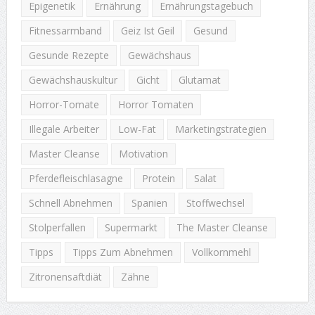
Epigenetik
Ernährung
Ernährungstagebuch
Fitnessarmband
Geiz Ist Geil
Gesund
Gesunde Rezepte
Gewächshaus
Gewächshauskultur
Gicht
Glutamat
Horror-Tomate
Horror Tomaten
Illegale Arbeiter
Low-Fat
Marketingstrategien
Master Cleanse
Motivation
Pferdefleischlasagne
Protein
Salat
Schnell Abnehmen
Spanien
Stoffwechsel
Stolperfallen
Supermarkt
The Master Cleanse
Tipps
Tipps Zum Abnehmen
Vollkornmehl
Zitronensaftdiät
Zähne