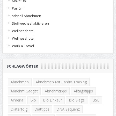
Make Up
Parfüm
schnell Abnehmen
Stoffwechsel aktivieren
Wellnesshotel
Wellnesshotel
Work & Travel
SCHLAGWÖRTER
Abnehmen
Abnehmen Mit Cardio Training
Abnehm Gadget
Abnehmtipps
Alltagstipps
Almería
Bio
Bio Einkauf
Bio Siegel
BSE
Diäterfolg
Diättipps
DNA Sequenz