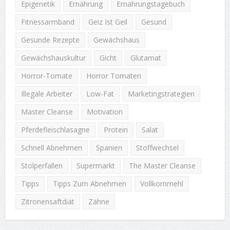
Epigenetik
Ernährung
Ernährungstagebuch
Fitnessarmband
Geiz Ist Geil
Gesund
Gesunde Rezepte
Gewächshaus
Gewächshauskultur
Gicht
Glutamat
Horror-Tomate
Horror Tomaten
Illegale Arbeiter
Low-Fat
Marketingstrategien
Master Cleanse
Motivation
Pferdefleischlasagne
Protein
Salat
Schnell Abnehmen
Spanien
Stoffwechsel
Stolperfallen
Supermarkt
The Master Cleanse
Tipps
Tipps Zum Abnehmen
Vollkornmehl
Zitronensaftdiät
Zähne