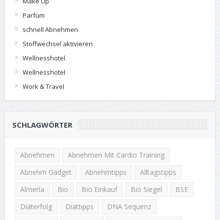
Make Up
Parfüm
schnell Abnehmen
Stoffwechsel aktivieren
Wellnesshotel
Wellnesshotel
Work & Travel
SCHLAGWÖRTER
Abnehmen
Abnehmen Mit Cardio Training
Abnehm Gadget
Abnehmtipps
Alltagstipps
Almería
Bio
Bio Einkauf
Bio Siegel
BSE
Diäterfolg
Diättipps
DNA Sequenz