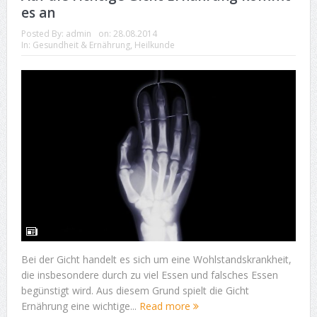
es an
Posted By:
admin
on:
28.08.2014
In:
Gesundheit & Ernährung
,
Heilkunde
Bei der Gicht handelt es sich um eine Wohlstandskrankheit,
die insbesondere durch zu viel Essen und falsches Essen
begünstigt wird. Aus diesem Grund spielt die Gicht
Ernährung eine wichtige...
Read more