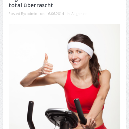
total überrascht
Posted By:
admin
on:
16.06.2014
In:
Allgemein