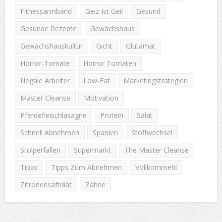
Fitnessarmband
Geiz Ist Geil
Gesund
Gesunde Rezepte
Gewächshaus
Gewächshauskultur
Gicht
Glutamat
Horror-Tomate
Horror Tomaten
Illegale Arbeiter
Low-Fat
Marketingstrategien
Master Cleanse
Motivation
Pferdefleischlasagne
Protein
Salat
Schnell Abnehmen
Spanien
Stoffwechsel
Stolperfallen
Supermarkt
The Master Cleanse
Tipps
Tipps Zum Abnehmen
Vollkornmehl
Zitronensaftdiät
Zähne