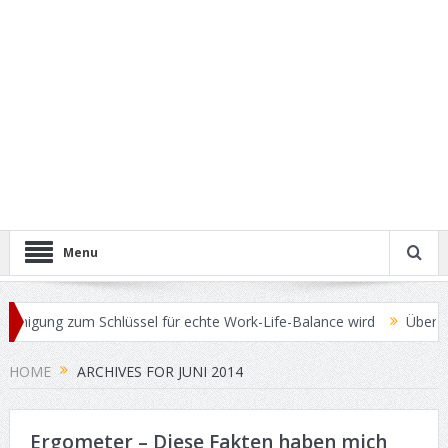
Menu
igung zum Schlüssel für echte Work-Life-Balance wird
Überschüssi
HOME
ARCHIVES FOR JUNI 2014
Ergometer – Diese Fakten haben mich