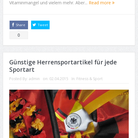
Vitaminmangel und vielem mehr. Aber...
Read more
Share
Tweet
0
Günstige Herrensportartikel für jede
Sportart
Posted By:
admin
on:
02.04.2015
In:
Fitness & Sport