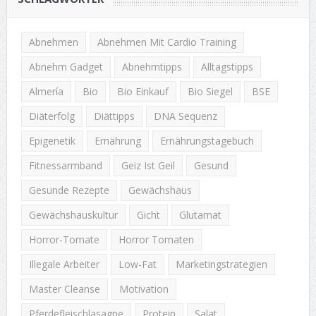
Abnehmen
Abnehmen Mit Cardio Training
Abnehm Gadget
Abnehmtipps
Alltagstipps
Almería
Bio
Bio Einkauf
Bio Siegel
BSE
Diäterfolg
Diättipps
DNA Sequenz
Epigenetik
Ernährung
Ernährungstagebuch
Fitnessarmband
Geiz Ist Geil
Gesund
Gesunde Rezepte
Gewächshaus
Gewächshauskultur
Gicht
Glutamat
Horror-Tomate
Horror Tomaten
Illegale Arbeiter
Low-Fat
Marketingstrategien
Master Cleanse
Motivation
Pferdefleischlasagne
Protein
Salat