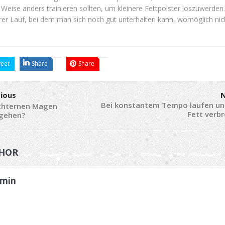
r Weise anders trainieren sollten, um kleinere Fettpolster loszuwerden.
erer Lauf, bei dem man sich noch gut unterhalten kann, womöglich nic
eet
Share
Share
ious
N
Bei kon­stantem Tempo laufen u
chternen Magen
Fett verb
 gehen?
HOR
min