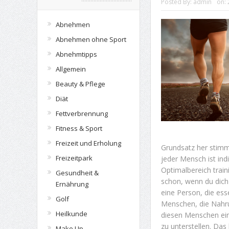
Posted By:
admin
on:
Abnehmen
Abnehmen ohne Sport
Abnehmtipps
Allgemein
Beauty & Pflege
Diät
Fettverbrennung
Fitness & Sport
Freizeit und Erholung
Grundsatz her stimm
Freizeitpark
jeder Mensch ist ind
Optimalbereich train
Gesundheit &
schon, wenn du dich
Ernährung
eine Person, die ess
Golf
Menschen, die Nahrun
Heilkunde
diesen Menschen eine
zu unterstellen. Das
Make Up