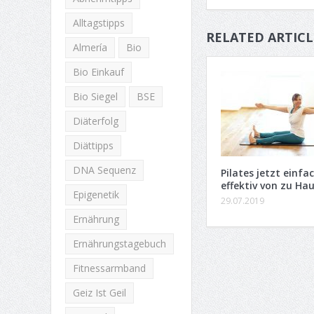
Alltagstipps
RELATED ARTICL
Almería
Bio
Bio Einkauf
Bio Siegel
BSE
Diäterfolg
Diättipps
DNA Sequenz
Pilates jetzt einfa
effektiv von zu Ha
Epigenetik
29.07.2019
Ernährung
Ernährungstagebuch
Fitnessarmband
Geiz Ist Geil