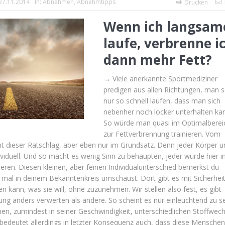
27.11.2014
In:
Abnehmen
,
Abnehmtipps
Drucken
Wenn ich langsam
laufe, verbrenne i
dann mehr Fett?
→ Viele anerkannte Sportmediziner
predigen aus allen Richtungen, man s
nur so schnell laufen, dass man sich
nebenher noch locker unterhalten ka
So würde man quasi im Optimalberei
zur Fettverbrennung trainieren. Vom
t dieser Ratschlag, aber eben nur im Grundsatz. Denn jeder Körper u
ividuell. Und so macht es wenig Sinn zu behaupten, jeder würde hier i
ieren. Diesen kleinen, aber feinen Individualunterschied bemerkst du
 mal in deinem Bekanntenkreis umschaust. Dort gibt es mit Sicherhei
en kann, was sie will, ohne zuzunehmen. Wir stellen also fest, es gibt
g anders verwerten als andere. So scheint es nur einleuchtend zu se
n, zumindest in seiner Geschwindigkeit, unterschiedlichen Stoffwech
 bedeutet allerdings in letzter Konsequenz auch, dass diese Menschen