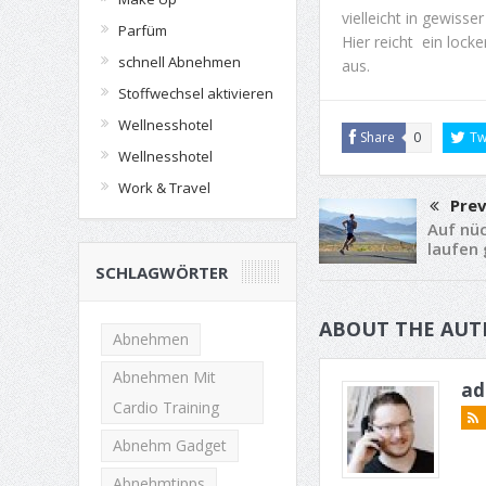
vielleicht in gewisse
Parfüm
Hier reicht ein lock
schnell Abnehmen
aus.
Stoffwechsel aktivieren
Wellnesshotel
Share
0
Tw
Wellnesshotel
Work & Travel
Prev
Auf nü
laufen
SCHLAGWÖRTER
ABOUT THE AUT
Abnehmen
Abnehmen Mit
ad
Cardio Training
Abnehm Gadget
Abnehmtipps