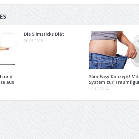
ES
Die Slimsticks Diät
20.05.2015
ch und
Slim Easy Konzept! Mit
use aus
System zur Traumfigu
19.12.2014