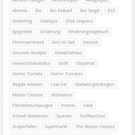
Almería
Bio
Bio Einkauf
Bio Siegel
BSE
Diäterfolg
Diättipps
DNA Sequenz
Epigenetik
Ernährung
Ernährungstagebuch
Fitnessarmband
Geiz Ist Geil
Gesund
Gesunde Rezepte
Gewächshaus
Gewächshauskultur
Gicht
Glutamat
Horror-Tomate
Horror Tomaten
Illegale Arbeiter
Low-Fat
Marketingstrategien
Master Cleanse
Motivation
Pferdefleischlasagne
Protein
Salat
Schnell Abnehmen
Spanien
Stoffwechsel
Stolperfallen
Supermarkt
The Master Cleanse