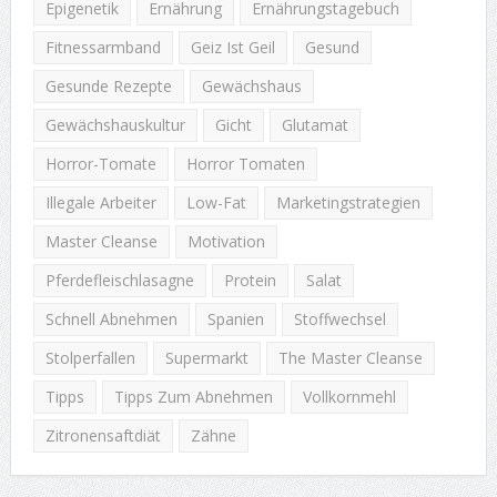
Epigenetik
Ernährung
Ernährungstagebuch
Fitnessarmband
Geiz Ist Geil
Gesund
Gesunde Rezepte
Gewächshaus
Gewächshauskultur
Gicht
Glutamat
Horror-Tomate
Horror Tomaten
Illegale Arbeiter
Low-Fat
Marketingstrategien
Master Cleanse
Motivation
Pferdefleischlasagne
Protein
Salat
Schnell Abnehmen
Spanien
Stoffwechsel
Stolperfallen
Supermarkt
The Master Cleanse
Tipps
Tipps Zum Abnehmen
Vollkornmehl
Zitronensaftdiät
Zähne