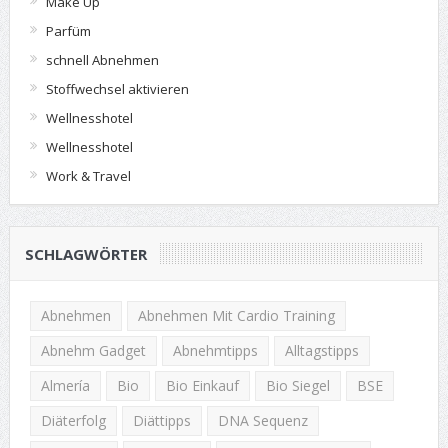
Make Up
Parfüm
schnell Abnehmen
Stoffwechsel aktivieren
Wellnesshotel
Wellnesshotel
Work & Travel
SCHLAGWÖRTER
Abnehmen
Abnehmen Mit Cardio Training
Abnehm Gadget
Abnehmtipps
Alltagstipps
Almería
Bio
Bio Einkauf
Bio Siegel
BSE
Diäterfolg
Diättipps
DNA Sequenz