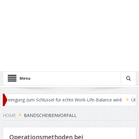
Menu
einigung zum Schlüssel für echte Work-Life-Balance wird
Überschü
HOME
BANDSCHEIBENVORFALL
Operationsmethoden bei