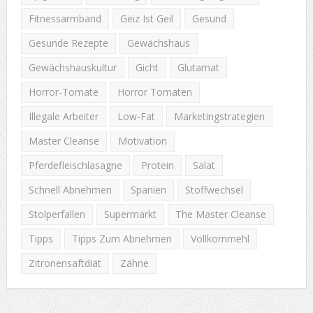
Fitnessarmband
Geiz Ist Geil
Gesund
Gesunde Rezepte
Gewächshaus
Gewächshauskultur
Gicht
Glutamat
Horror-Tomate
Horror Tomaten
Illegale Arbeiter
Low-Fat
Marketingstrategien
Master Cleanse
Motivation
Pferdefleischlasagne
Protein
Salat
Schnell Abnehmen
Spanien
Stoffwechsel
Stolperfallen
Supermarkt
The Master Cleanse
Tipps
Tipps Zum Abnehmen
Vollkornmehl
Zitronensaftdiät
Zähne