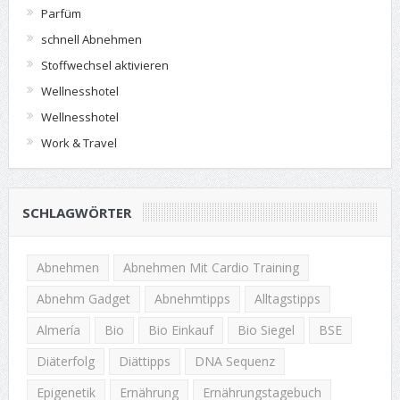
Parfüm
schnell Abnehmen
Stoffwechsel aktivieren
Wellnesshotel
Wellnesshotel
Work & Travel
SCHLAGWÖRTER
Abnehmen
Abnehmen Mit Cardio Training
Abnehm Gadget
Abnehmtipps
Alltagstipps
Almería
Bio
Bio Einkauf
Bio Siegel
BSE
Diäterfolg
Diättipps
DNA Sequenz
Epigenetik
Ernährung
Ernährungstagebuch