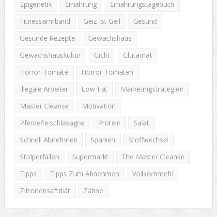
Epigenetik
Ernährung
Ernährungstagebuch
Fitnessarmband
Geiz Ist Geil
Gesund
Gesunde Rezepte
Gewächshaus
Gewächshauskultur
Gicht
Glutamat
Horror-Tomate
Horror Tomaten
Illegale Arbeiter
Low-Fat
Marketingstrategien
Master Cleanse
Motivation
Pferdefleischlasagne
Protein
Salat
Schnell Abnehmen
Spanien
Stoffwechsel
Stolperfallen
Supermarkt
The Master Cleanse
Tipps
Tipps Zum Abnehmen
Vollkornmehl
Zitronensaftdiät
Zähne