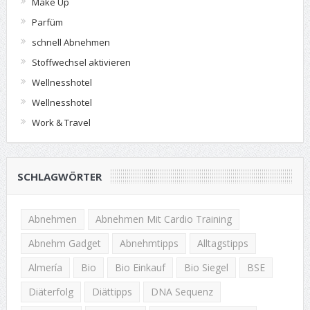
Make Up
Parfüm
schnell Abnehmen
Stoffwechsel aktivieren
Wellnesshotel
Wellnesshotel
Work & Travel
SCHLAGWÖRTER
Abnehmen
Abnehmen Mit Cardio Training
Abnehm Gadget
Abnehmtipps
Alltagstipps
Almería
Bio
Bio Einkauf
Bio Siegel
BSE
Diäterfolg
Diättipps
DNA Sequenz