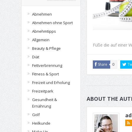
Abnehmen
Abnehmen ohne Sport
Abnehmtipps
Allgemein
Füße die auf einer 
Beauty & Pflege
Diät
Share
0
Tw
Fettverbrennung
Fitness & Sport
Freizeit und Erholung
Freizeitpark
ABOUT THE AUT
Gesundheit &
Ernährung
ad
Golf
Heilkunde
Make Up