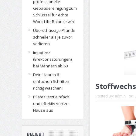
professionelle
Gebäudereinigung zum
Schlüssel für echte
Work-Life-Balance wird
Überschüssige Pfunde
schneller als je zuvor
verlieren
Impotenz
(Erektionsstörungen)
bei Männern ab 60
Dein Haar in 6
einfachen Schritten
Stoffwechs
richtig waschen !
Posted By:
admin
on:
Pilates jetzt einfach
und effektiv von zu
Hause aus
BELIEBT