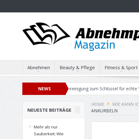
Abnehmen
Beauty & Pflege
Fitness & Sport
ie professionelle Gebäudereinigung zum Schlüssel für echte Work-Lif
NEWS
auf: Wie Sie den maximalen Verkaufspreis für Ihren Gebrauchtwagen er
HOME
WIE KANN I
NEUESTE BEITRÄGE
ANKURBELN
Mehr als nur
Sauberkeit: Wie