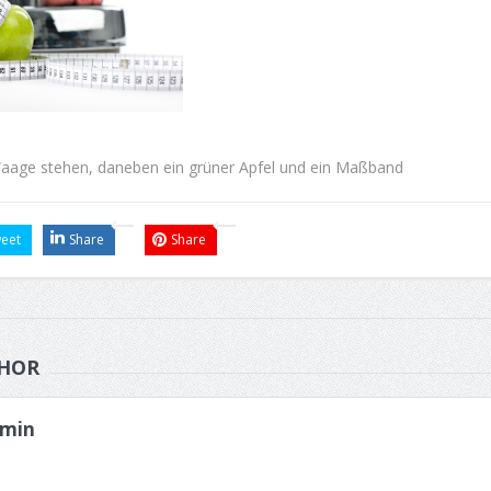
Waage stehen, daneben ein grüner Apfel und ein Maßband
eet
Share
Share
HOR
min