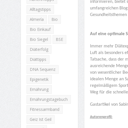
informieren, bietet
umfangreichen Blog 
Alltagstipps
Gesundheitsthemen v
Almería
Bio
Bio Einkauf
Auf eine optimale 
Bio Siegel
BSE
Immer mehr Diätexpe
Diäterfolg
Luft als besonders e
Diättipps
Tatsache, dass der 
ausreichende Menge 
DNA Sequenz
von wesentlicher Be
Epigenetik
idealen Menge an Sau
regelmäßigem Sport u
Ernährung
Weg für die schnelle
Ernährungstagebuch
Gastartikel von Sab
Fitnessarmband
Autorenprofil:
Geiz Ist Geil