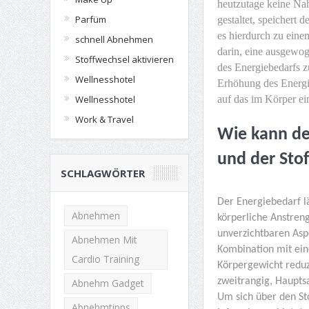
heutzutage keine Nah
Parfüm
gestaltet, speichert
es hierdurch zu eine
schnell Abnehmen
darin, eine ausgewo
Stoffwechsel aktivieren
des Energiebedarfs z
Wellnesshotel
Erhöhung des Energi
auf das im Körper ei
Wellnesshotel
Work & Travel
Wie kann de
und der Sto
SCHLAGWÖRTER
Der Energiebedarf l
Abnehmen
körperliche Anstren
unverzichtbaren Aspe
Abnehmen Mit
Kombination mit ein
Cardio Training
Körpergewicht reduzi
zweitrangig, Haupts
Abnehm Gadget
Um sich über den St
Abnehmtipps