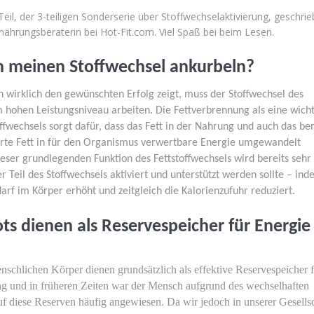
Teil, der 3-teiligen Sonderserie über Stoffwechselaktivierung, geschri
nährungsberaterin bei Hot-Fit.com. Viel Spaß bei beim Lesen.
h meinen Stoffwechsel ankurbeln?
 wirklich den gewünschten Erfolg zeigt, muss der Stoffwechsel des
hohen Leistungsniveau arbeiten. Die Fettverbrennung als eine wicht
wechsels sorgt dafür, dass das Fett in der Nahrung und auch das ber
rte Fett in für den Organismus verwertbare Energie umgewandelt
eser grundlegenden Funktion des Fettstoffwechsels wird bereits sehr
er Teil des Stoffwechsels aktiviert und unterstützt werden sollte – in
f im Körper erhöht und zeitgleich die Kalorienzufuhr reduziert.
ts dienen als Reservespeicher für Energie
nschlichen Körper dienen grundsätzlich als effektive Reservespeicher f
g und in früheren Zeiten war der Mensch aufgrund des wechselhaften
 diese Reserven häufig angewiesen. Da wir jedoch in unserer Gesells