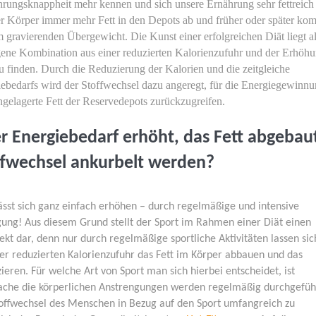
rungsknappheit mehr kennen und sich unsere Ernährung sehr fettreich
 der Körper immer mehr Fett in den Depots ab und früher oder später ko
m gravierenden Übergewicht. Die Kunst einer erfolgreichen Diät liegt a
gene Kombination aus einer reduzierten Kalorienzufuhr und der Erhöh
u finden. Durch die Reduzierung der Kalorien und die zeitgleiche
ebedarfs wird der Stoffwechsel dazu angeregt, für die Energiegewinn
ngelagerte Fett der Reservedepots zurückzugreifen.
r Energiebedarf erhöht, das Fett abgebau
ffwechsel ankurbelt werden?
ässt sich ganz einfach erhöhen – durch regelmäßige und intensive
gung! Aus diesem Grund stellt der Sport im Rahmen einer Diät einen
kt dar, denn nur durch regelmäßige sportliche Aktivitäten lassen sic
er reduzierten Kalorienzufuhr das Fett im Körper abbauen und das
eren. Für welche Art von Sport man sich hierbei entscheidet, ist
ache die körperlichen Anstrengungen werden regelmäßig durchgefüh
offwechsel des Menschen in Bezug auf den Sport umfangreich zu