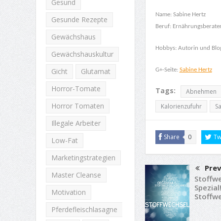
Gesund
Name: Sabine Hertz
Gesunde Rezepte
Beruf: Ernährungsberate
Gewächshaus
Hobbys: Autorin und Blog
Gewächshauskultur
G+-Seite:
Sabine Hertz
Gicht
Glutamat
Horror-Tomate
Tags:
Abnehmen
Horror Tomaten
Kalorienzufuhr
Sa
Illegale Arbeiter
Share
0
Tw
Low-Fat
Marketingstrategien
Prev
Master Cleanse
Stoffwe
Spezial
Motivation
Stoffwe
Pferdefleischlasagne