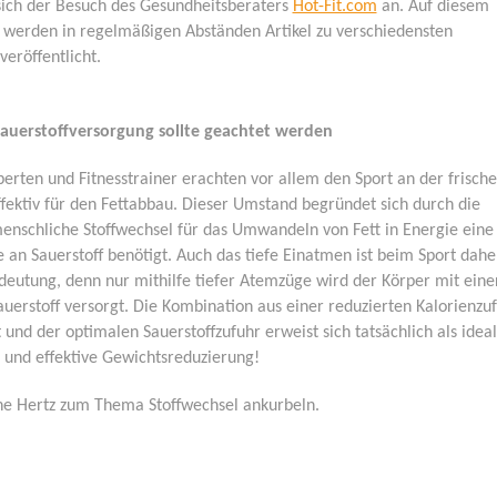
 sich der Besuch des Gesundheitsberaters
Hot-Fit.com
an. Auf diesem
werden in regelmäßigen Abständen Artikel zu verschiedensten
eröffentlicht.
Sauerstoffversorgung sollte geachtet werden
rten und Fitnesstrainer erachten vor allem den Sport an der frisch
ffektiv für den Fettabbau. Dieser Umstand begründet sich durch die
menschliche Stoffwechsel für das Umwandeln von Fett in Energie eine
an Sauerstoff benötigt. Auch das tiefe Einatmen ist beim Sport dahe
deutung, denn nur mithilfe tiefer Atemzüge wird der Körper mit eine
erstoff versorgt. Die Kombination aus einer reduzierten Kalorienzuf
nd der optimalen Sauerstoffzufuhr erweist sich tatsächlich als idea
 und effektive Gewichtsreduzierung!
ine Hertz zum Thema Stoffwechsel ankurbeln.