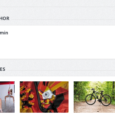
HOR
min
ES