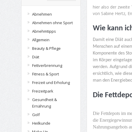
hier also der zweite 
von Sabine Hertz, Er
Abnehmen
Abnehmen ohne Sport
Wie kann ic
Abnehmtipps
Allgemein
Damit eine Diät auch
Menschen auf einem 
Beauty & Pflege
Komponente des Stoff
Diät
im Körper eingelage
Fettverbrennung
werden. Aufgrund di
ersichtlich, wie dies
Fitness & Sport
man den Energiebedar
Freizeit und Erholung
Freizeitpark
Die Fettdepo
Gesundheit &
Ernährung
Die Fettdepots im me
Golf
die Energiegewinnun
Heilkunde
Nahrungsangebots auf
Make Up