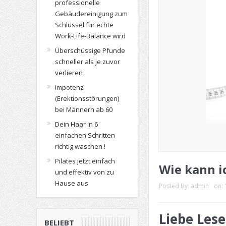
professionelle
Gebäudereinigung zum
Schlüssel für echte
Work-Life-Balance wird
Überschüssige Pfunde
schneller als je zuvor
verlieren
Impotenz
(Erektionsstörungen)
bei Männern ab 60
Dein Haar in 6
einfachen Schritten
richtig waschen !
Pilates jetzt einfach
Wie kann i
und effektiv von zu
Hause aus
Posted By:
admin
on:
Liebe Lese
BELIEBT