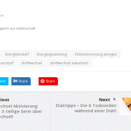
rin
gerin aus Leidenschaft
Energiebedarf
Energiegewinnung
Fettverbrennung anregen
uerstoff
Stoffwechsel
stoffwechsel ankurbeln
eet
Share
Share
ious
Next
Diättipps – Die 6 Todsünden
chsel Aktivierung
während einer Diät!
! 3-teilige Serie über
chsel!