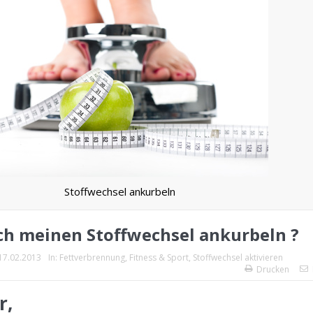
Stoffwechsel ankurbeln
ch meinen Stoffwechsel ankurbeln ?
17.02.2013
In:
Fettverbrennung
,
Fitness & Sport
,
Stoffwechsel aktivieren
Drucken
r,