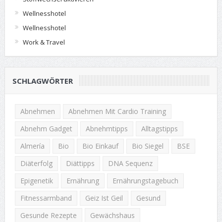
Wellnesshotel
Wellnesshotel
Work & Travel
SCHLAGWÖRTER
Abnehmen
Abnehmen Mit Cardio Training
Abnehm Gadget
Abnehmtipps
Alltagstipps
Almería
Bio
Bio Einkauf
Bio Siegel
BSE
Diäterfolg
Diättipps
DNA Sequenz
Epigenetik
Ernährung
Ernährungstagebuch
Fitnessarmband
Geiz Ist Geil
Gesund
Gesunde Rezepte
Gewächshaus