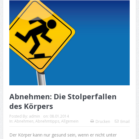
Abnehmen: Die Stolperfallen
des Körpers
Posted By:
admin
on:
08.01.2014
In:
Abnehmen
,
Abnehmtipps
,
Allgemein
Drucken
Email
Der Körper kann nur gesund sein, wenn er nicht unter