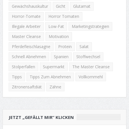
Gewächshauskultur
Gicht
Glutamat
Horror-Tomate
Horror Tomaten
Illegale Arbeiter
Low-Fat
Marketingstrategien
Master Cleanse
Motivation
Pferdefleischlasagne
Protein
Salat
Schnell Abnehmen
Spanien
Stoffwechsel
Stolperfallen
Supermarkt
The Master Cleanse
Tipps
Tipps Zum Abnehmen
Vollkornmehl
Zitronensaftdiät
Zähne
JETZT „GEFÄLLT MIR“ KLICKEN