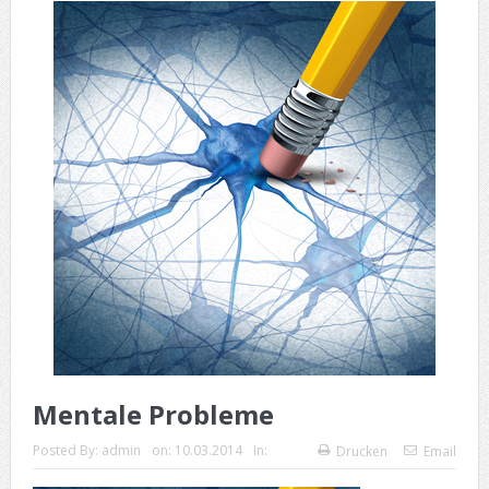
Mentale Probleme
Posted By:
admin
on:
10.03.2014
In:
Drucken
Email