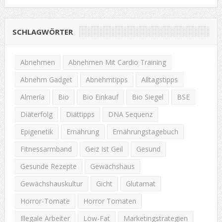
SCHLAGWÖRTER
Abnehmen
Abnehmen Mit Cardio Training
Abnehm Gadget
Abnehmtipps
Alltagstipps
Almería
Bio
Bio Einkauf
Bio Siegel
BSE
Diäterfolg
Diättipps
DNA Sequenz
Epigenetik
Ernährung
Ernährungstagebuch
Fitnessarmband
Geiz Ist Geil
Gesund
Gesunde Rezepte
Gewächshaus
Gewächshauskultur
Gicht
Glutamat
Horror-Tomate
Horror Tomaten
Illegale Arbeiter
Low-Fat
Marketingstrategien