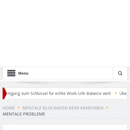
Menu
igung zum Schlüssel für echte Work-Life-Balance wird
Überschüssi
rkaufspreis für Ihren Gebrauchtwagen erzielen
Operationsmethode
HOME
MENTALE BLOCKADEN BEIM ABNEHMEN
MENTALE PROBLEME