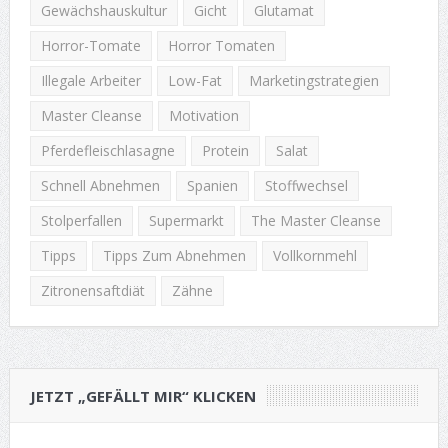
Gewächshauskultur
Gicht
Glutamat
Horror-Tomate
Horror Tomaten
Illegale Arbeiter
Low-Fat
Marketingstrategien
Master Cleanse
Motivation
Pferdefleischlasagne
Protein
Salat
Schnell Abnehmen
Spanien
Stoffwechsel
Stolperfallen
Supermarkt
The Master Cleanse
Tipps
Tipps Zum Abnehmen
Vollkornmehl
Zitronensaftdiät
Zähne
JETZT „GEFÄLLT MIR“ KLICKEN