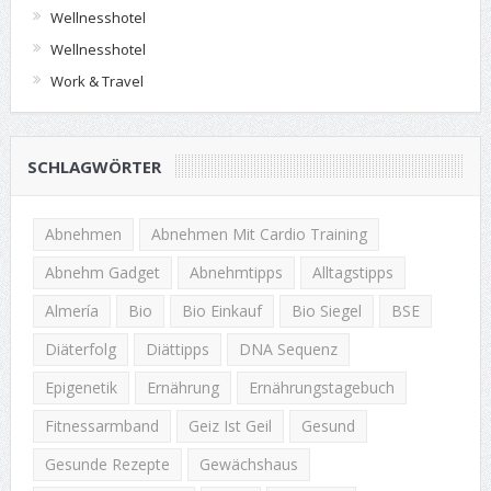
Wellnesshotel
Wellnesshotel
Work & Travel
SCHLAGWÖRTER
Abnehmen
Abnehmen Mit Cardio Training
Abnehm Gadget
Abnehmtipps
Alltagstipps
Almería
Bio
Bio Einkauf
Bio Siegel
BSE
Diäterfolg
Diättipps
DNA Sequenz
Epigenetik
Ernährung
Ernährungstagebuch
Fitnessarmband
Geiz Ist Geil
Gesund
Gesunde Rezepte
Gewächshaus