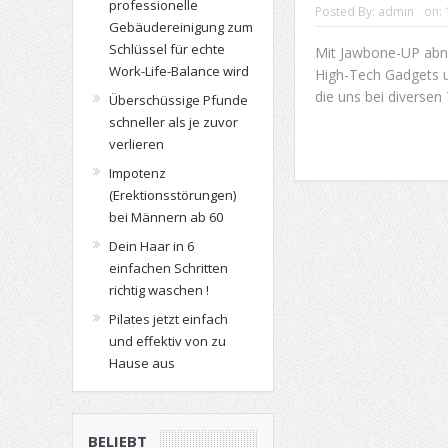
professionelle
Posted By:
admin
on:
Gebäudereinigung zum
Schlüssel für echte
Mit Jawbone-UP abn
Work-Life-Balance wird
High-Tech Gadgets un
die uns bei diversen 
Überschüssige Pfunde
schneller als je zuvor
verlieren
Impotenz
(Erektionsstörungen)
bei Männern ab 60
Dein Haar in 6
einfachen Schritten
richtig waschen !
Pilates jetzt einfach
und effektiv von zu
Hause aus
BELIEBT