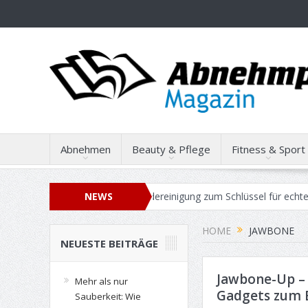
Abnehmen
Beauty & Pflege
Fitness & Sport
Wie professionelle Gebäudereinigung zum Schlüssel für echte Work-Li
NEWS
kauf: Wie Sie den maximalen Verkaufspreis für Ihren Gebrauchtwagen e
HOME
JAWBONE
NEUESTE BEITRÄGE
Jawbone-Up –
Mehr als nur
Gadgets zum 
Sauberkeit: Wie