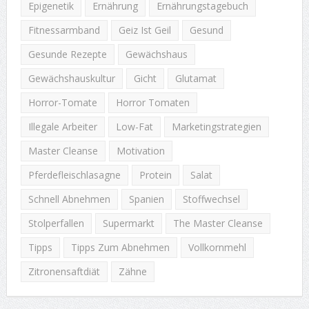
Epigenetik
Ernährung
Ernährungstagebuch
Fitnessarmband
Geiz Ist Geil
Gesund
Gesunde Rezepte
Gewächshaus
Gewächshauskultur
Gicht
Glutamat
Horror-Tomate
Horror Tomaten
Illegale Arbeiter
Low-Fat
Marketingstrategien
Master Cleanse
Motivation
Pferdefleischlasagne
Protein
Salat
Schnell Abnehmen
Spanien
Stoffwechsel
Stolperfallen
Supermarkt
The Master Cleanse
Tipps
Tipps Zum Abnehmen
Vollkornmehl
Zitronensaftdiät
Zähne