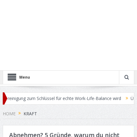
Menu
reinigung zum Schlüssel für echte Work-Life-Balance wird
Übersch
n Verkaufspreis für Ihren Gebrauchtwagen erzielen
Operationsmet
HOME
KRAFT
Abnehmen? 5 Gründe, warum du nicht