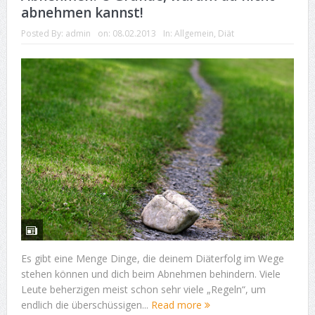
abnehmen kannst!
Posted By:
admin
on:
08.02.2013
In:
Allgemein
,
Diät
Es gibt eine Menge Dinge, die deinem Diäterfolg im Wege
stehen können und dich beim Abnehmen behindern. Viele
Leute beherzigen meist schon sehr viele „Regeln“, um
endlich die überschüssigen...
Read more