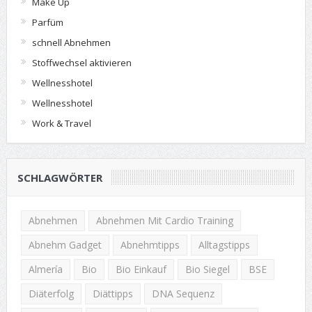
Make Up
Parfüm
schnell Abnehmen
Stoffwechsel aktivieren
Wellnesshotel
Wellnesshotel
Work & Travel
SCHLAGWÖRTER
Abnehmen
Abnehmen Mit Cardio Training
Abnehm Gadget
Abnehmtipps
Alltagstipps
Almería
Bio
Bio Einkauf
Bio Siegel
BSE
Diäterfolg
Diättipps
DNA Sequenz