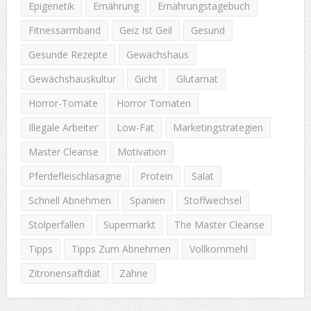
Epigenetik
Ernährung
Ernährungstagebuch
Fitnessarmband
Geiz Ist Geil
Gesund
Gesunde Rezepte
Gewächshaus
Gewächshauskultur
Gicht
Glutamat
Horror-Tomate
Horror Tomaten
Illegale Arbeiter
Low-Fat
Marketingstrategien
Master Cleanse
Motivation
Pferdefleischlasagne
Protein
Salat
Schnell Abnehmen
Spanien
Stoffwechsel
Stolperfallen
Supermarkt
The Master Cleanse
Tipps
Tipps Zum Abnehmen
Vollkornmehl
Zitronensaftdiät
Zähne