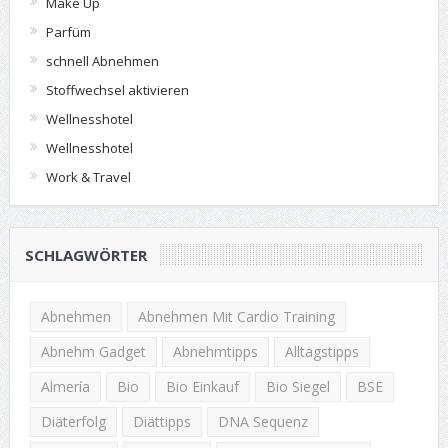
Make Up
Parfüm
schnell Abnehmen
Stoffwechsel aktivieren
Wellnesshotel
Wellnesshotel
Work & Travel
SCHLAGWÖRTER
Abnehmen
Abnehmen Mit Cardio Training
Abnehm Gadget
Abnehmtipps
Alltagstipps
Almería
Bio
Bio Einkauf
Bio Siegel
BSE
Diäterfolg
Diättipps
DNA Sequenz