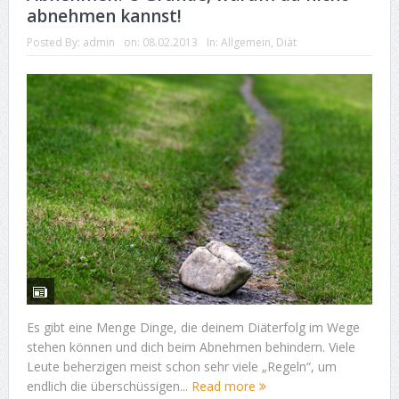
abnehmen kannst!
Posted By:
admin
on:
08.02.2013
In:
Allgemein
,
Diät
Es gibt eine Menge Dinge, die deinem Diäterfolg im Wege
stehen können und dich beim Abnehmen behindern. Viele
Leute beherzigen meist schon sehr viele „Regeln“, um
endlich die überschüssigen...
Read more