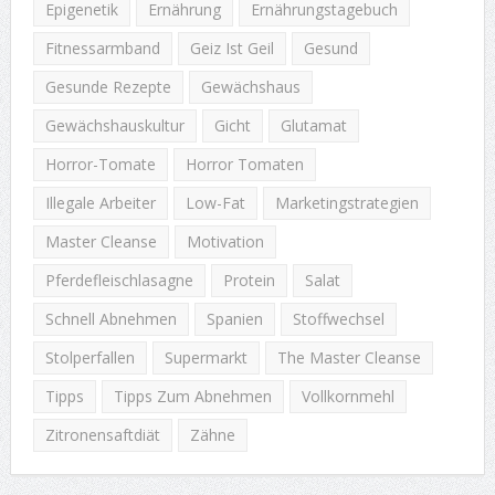
Epigenetik
Ernährung
Ernährungstagebuch
Fitnessarmband
Geiz Ist Geil
Gesund
Gesunde Rezepte
Gewächshaus
Gewächshauskultur
Gicht
Glutamat
Horror-Tomate
Horror Tomaten
Illegale Arbeiter
Low-Fat
Marketingstrategien
Master Cleanse
Motivation
Pferdefleischlasagne
Protein
Salat
Schnell Abnehmen
Spanien
Stoffwechsel
Stolperfallen
Supermarkt
The Master Cleanse
Tipps
Tipps Zum Abnehmen
Vollkornmehl
Zitronensaftdiät
Zähne