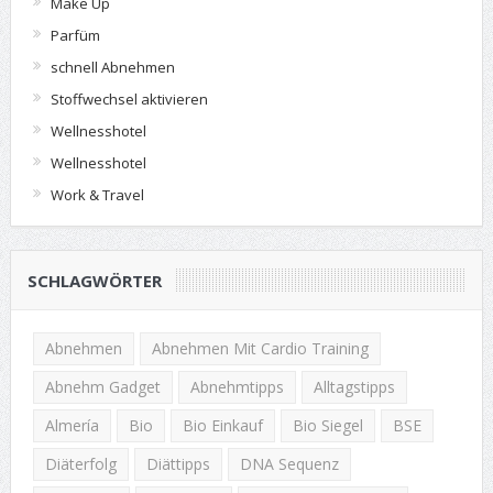
Make Up
Parfüm
schnell Abnehmen
Stoffwechsel aktivieren
Wellnesshotel
Wellnesshotel
Work & Travel
SCHLAGWÖRTER
Abnehmen
Abnehmen Mit Cardio Training
Abnehm Gadget
Abnehmtipps
Alltagstipps
Almería
Bio
Bio Einkauf
Bio Siegel
BSE
Diäterfolg
Diättipps
DNA Sequenz